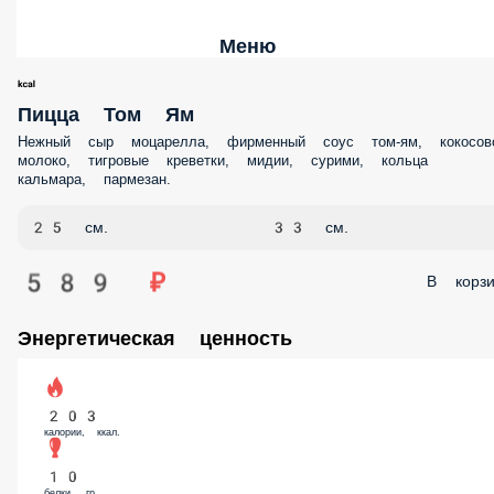
Меню
Пицца Том Ям
Нежный сыр моцарелла, фирменный соус том-ям, кокосовое
молоко, тигровые креветки, мидии, сурими, кольца
кальмара, пармезан.
25 см.
33 см.
589 ₽
В корзин
Энергетическая ценность
203
калории, ккал.
10
белки, гр.